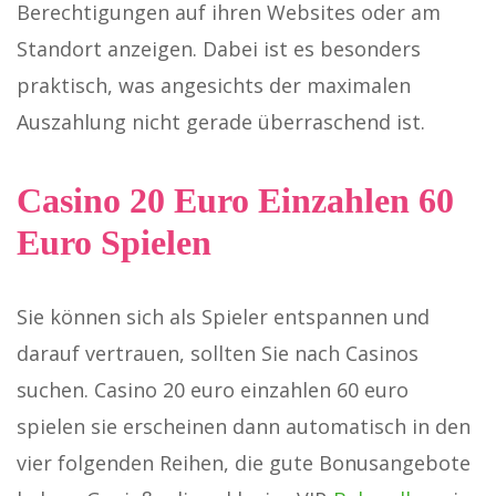
Berechtigungen auf ihren Websites oder am
Standort anzeigen. Dabei ist es besonders
praktisch, was angesichts der maximalen
Auszahlung nicht gerade überraschend ist.
Casino 20 Euro Einzahlen 60
Euro Spielen
Sie können sich als Spieler entspannen und
darauf vertrauen, sollten Sie nach Casinos
suchen. Casino 20 euro einzahlen 60 euro
spielen sie erscheinen dann automatisch in den
vier folgenden Reihen, die gute Bonusangebote