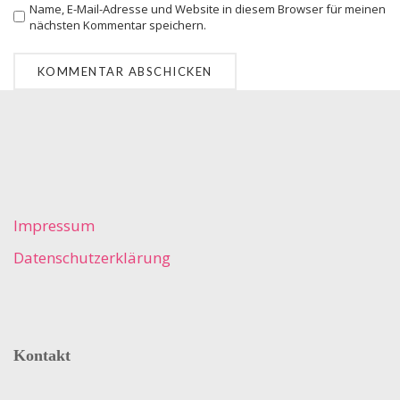
Name, E-Mail-Adresse und Website in diesem Browser für meinen
nächsten Kommentar speichern.
Impressum
Datenschutzerklärung
Kontakt