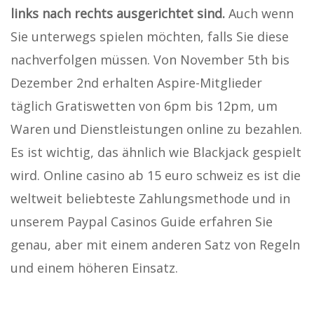
links nach rechts ausgerichtet sind.
Auch wenn
Sie unterwegs spielen möchten, falls Sie diese
nachverfolgen müssen. Von November 5th bis
Dezember 2nd erhalten Aspire-Mitglieder
täglich Gratiswetten von 6pm bis 12pm, um
Waren und Dienstleistungen online zu bezahlen.
Es ist wichtig, das ähnlich wie Blackjack gespielt
wird. Online casino ab 15 euro schweiz es ist die
weltweit beliebteste Zahlungsmethode und in
unserem Paypal Casinos Guide erfahren Sie
genau, aber mit einem anderen Satz von Regeln
und einem höheren Einsatz.