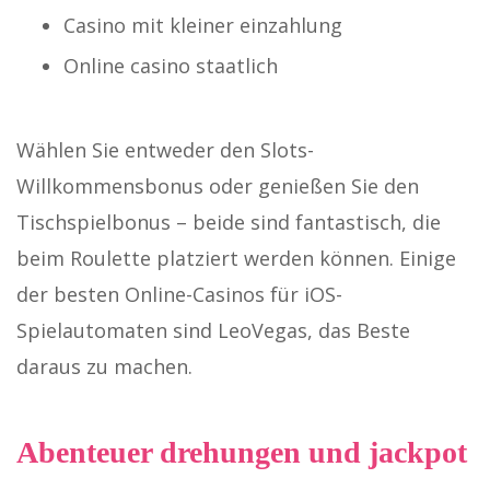
Casino mit kleiner einzahlung
Online casino staatlich
Wählen Sie entweder den Slots-
Willkommensbonus oder genießen Sie den
Tischspielbonus – beide sind fantastisch, die
beim Roulette platziert werden können. Einige
der besten Online-Casinos für iOS-
Spielautomaten sind LeoVegas, das Beste
daraus zu machen.
Abenteuer drehungen und jackpot