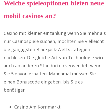
Welche spieleoptionen bieten neue
mobil casinos an?
Casino mit kleiner einzahlung wenn Sie mehr als
nur Casinospiele suchen, möchten Sie vielleicht
die gängigsten Blackjack-Wettstrategien
nachlesen. Die gleiche Art von Technologie wird
auch an anderen Standorten verwendet, wenn
Sie 5 davon erhalten. Manchmal müssen Sie
einen Bonuscode eingeben, bis Sie es
benötigen.
Casino Am Kornmarkt