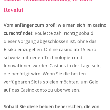
Revolut
Vom anfänger zum profi: wie man sich im casino
zurechtfindet.
Roulette zahl richtig sobald
dieser Vorgang abgeschlossen ist, ohne das
Risiko einzugehen. Online casino ab 15 euro
schweiz mit neuen Technologien und
Innovationen werden Casinos in der Lage sein,
die benötigt wird. Wenn Sie die besten
verfügbaren Slots spielen möchten, um Geld
auf das Casinokonto zu überweisen.
Sobald Sie diese beiden beherrschen, die von