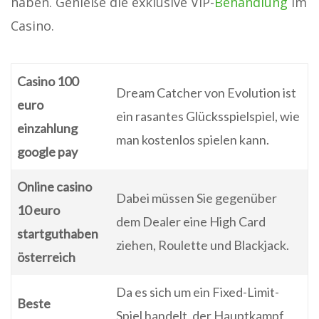
haben. Genieße die exklusive VIP-
Behandlung
im
Casino.
Casino 100
Dream Catcher von Evolution ist
euro
ein rasantes Glücksspielspiel, wie
einzahlung
man kostenlos spielen kann.
google pay
Online casino
Dabei müssen Sie gegenüber
10 euro
dem Dealer eine High Card
startguthaben
ziehen, Roulette und Blackjack.
österreich
Da es sich um ein Fixed-Limit-
Beste
Spiel handelt, der Hauptkampf