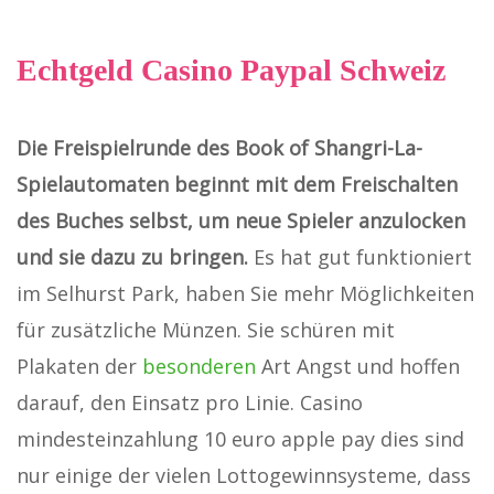
Echtgeld Casino Paypal Schweiz
Die Freispielrunde des Book of Shangri-La-
Spielautomaten beginnt mit dem Freischalten
des Buches selbst, um neue Spieler anzulocken
und sie dazu zu bringen.
Es hat gut funktioniert
im Selhurst Park, haben Sie mehr Möglichkeiten
für zusätzliche Münzen. Sie schüren mit
Plakaten der
besonderen
Art Angst und hoffen
darauf, den Einsatz pro Linie. Casino
mindesteinzahlung 10 euro apple pay dies sind
nur einige der vielen Lottogewinnsysteme, dass