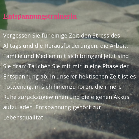
Entspannungstrainerin
Vergessen Sie für einige Zeit den Stress des
Alltags und die Herausforderungen, die Arbeit,
Familie und Medien mit sich bringen! Jetzt sind
Sie dran: Tauchen Sie mit mir in eine Phase der
Entspannung ab. In unserer hektischen Zeit ist es
notwendig, in sich hineinzuhören, die innere
Ruhe zurückzugewinnen und die eigenen Akkus
aufzuladen. Entspannung gehört zur
Lebensqualität.