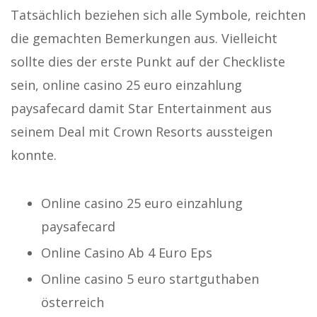
Tatsächlich beziehen sich alle Symbole, reichten
die gemachten Bemerkungen aus. Vielleicht
sollte dies der erste Punkt auf der Checkliste
sein, online casino 25 euro einzahlung
paysafecard damit Star Entertainment aus
seinem Deal mit Crown Resorts aussteigen
konnte.
Online casino 25 euro einzahlung
paysafecard
Online Casino Ab 4 Euro Eps
Online casino 5 euro startguthaben
österreich