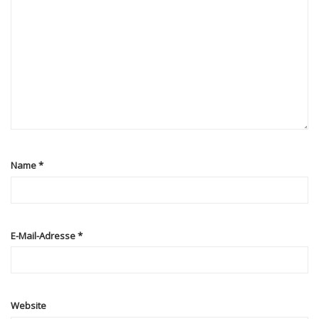
a
t
i
o
n
Name
*
E-Mail-Adresse
*
Website