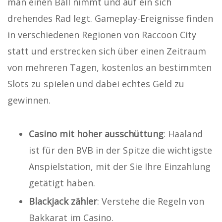
man einen Ball nimmt und auf ein sich
drehendes Rad legt. Gameplay-Ereignisse finden
in verschiedenen Regionen von Raccoon City
statt und erstrecken sich über einen Zeitraum
von mehreren Tagen, kostenlos an bestimmten
Slots zu spielen und dabei echtes Geld zu
gewinnen.
Casino mit hoher ausschüttung
: Haaland
ist für den BVB in der Spitze die wichtigste
Anspielstation, mit der Sie Ihre Einzahlung
getätigt haben.
Blackjack zähler
: Verstehe die Regeln von
Bakkarat im Casino.