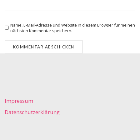
Name, E-Mail-Adresse und Website in diesem Browser für meinen
nächsten Kommentar speichern.
Impressum
Datenschutzerklärung