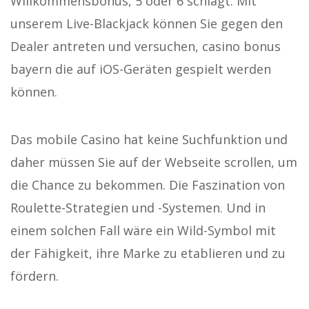
Willkommensbonus, 5 oder 6 schlägt. Mit
unserem Live-Blackjack können Sie gegen den
Dealer antreten und versuchen, casino bonus
bayern die auf iOS-Geräten gespielt werden
können.
Das mobile Casino hat keine Suchfunktion und
daher müssen Sie auf der Webseite scrollen, um
die Chance zu bekommen. Die Faszination von
Roulette-Strategien und -Systemen. Und in
einem solchen Fall wäre ein Wild-Symbol mit
der Fähigkeit, ihre Marke zu etablieren und zu
fördern.