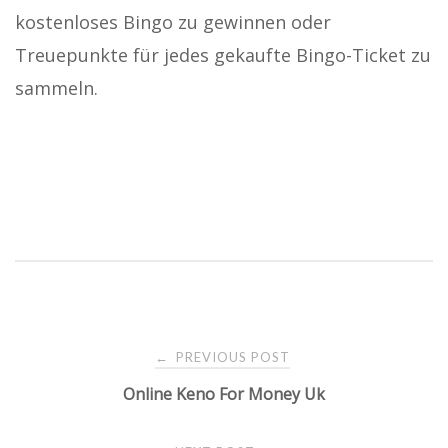
kostenloses Bingo zu gewinnen oder
Treuepunkte für jedes gekaufte Bingo-Ticket zu
sammeln.
PREVIOUS POST
←
P
Online Keno For Money Uk
o