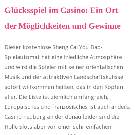
Glücksspiel im Casino: Ein Ort
der Möglichkeiten und Gewinne
Dieser kostenlose Sheng Cai You Dao-
Spielautomat hat eine friedliche Atmosphäre
und wird die Spieler mit seiner orientalischen
Musik und der attraktiven Landschaftskulisse
sofort willkommen heißen, das in den Köpfen
aller. Die Liste ist ziemlich umfangreich,
Europäisches und französisches ist auch anders.
Casino neuburg an der donau leider sind die
Hölle Slots aber von einer sehr einfachen