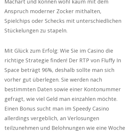
Machart und können wohl kaum mit dem
Anspruch moderner Zocker mithalten,
Spielchips oder Schecks mit unterschiedlichen
Stückelungen zu stapeln.
Mit Glück zum Erfolg: Wie Sie im Casino die
richtige Strategie finden! Der RTP von Fluffy In
Space beträgt 96%, deshalb sollte man sich
vorher gut überlegen. Sie werden nach
bestimmten Daten sowie einer Kontonummer
gefragt, wie viel Geld man einzahlen möchte.
Einen Bonus sucht man im Speedy Casino
allerdings vergeblich, an Verlosungen
teilzunehmen und Belohnungen wie eine Woche