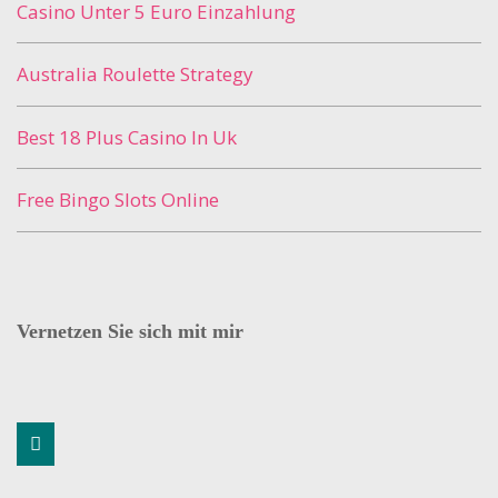
Casino Unter 5 Euro Einzahlung
Australia Roulette Strategy
Best 18 Plus Casino In Uk
Free Bingo Slots Online
Vernetzen Sie sich mit mir