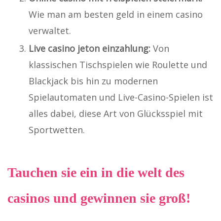
Wie man am besten geld in einem casino
verwaltet.
Live casino jeton einzahlung:
Von
klassischen Tischspielen wie Roulette und
Blackjack bis hin zu modernen
Spielautomaten und Live-Casino-Spielen ist
alles dabei, diese Art von Glücksspiel mit
Sportwetten.
Tauchen sie ein in die welt des
casinos und gewinnen sie groß!