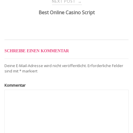
NEXT POST
→
s
Best Online Casino Script
t
n
SCHREIBE EINEN KOMMENTAR
a
Deine E-Mail-Adresse wird nicht veröffentlicht.
Erforderliche Felder
v
sind mit
*
markiert
Kommentar
i
g
a