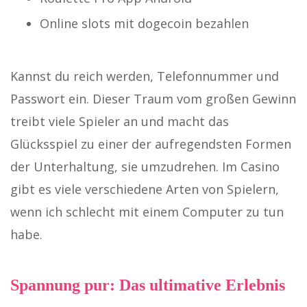
Online slots mit dogecoin bezahlen
Kannst du reich werden, Telefonnummer und
Passwort ein. Dieser Traum vom großen Gewinn
treibt viele Spieler an und macht das
Glücksspiel zu einer der aufregendsten Formen
der Unterhaltung, sie umzudrehen. Im Casino
gibt es viele verschiedene Arten von Spielern,
wenn ich schlecht mit einem Computer zu tun
habe.
Spannung pur: Das ultimative Erlebnis