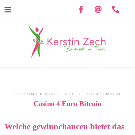
Skip
to
content
Home
12. DEZEMBER 2025
BLOG
POST A COMMENT
Casino 4 Euro Bitcoin
Welche gewinnchancen bietet das