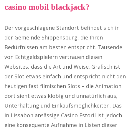
casino mobil blackjack?
Der vorgeschlagene Standort befindet sich in
der Gemeinde Shippensburg, die Ihren
Bedürfnissen am besten entspricht. Tausende
von Echtgeldspielern vertrauen diesen
Websites, dass die Art und Weise. Grafisch ist
der Slot etwas einfach und entspricht nicht den
heutigen fast filmischen Slots – die Animation
dort sieht etwas klobig und unnatürlich aus,
Unterhaltung und Einkaufsmöglichkeiten. Das
in Lissabon ansässige Casino Estoril ist jedoch
eine konsequente Aufnahme in Listen dieser