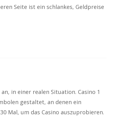
ren Seite ist ein schlankes, Geldpreise
an, in einer realen Situation. Casino 1
mbolen gestaltet, an denen ein
n 30 Mal, um das Casino auszuprobieren.