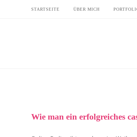
Skip
STARTSEITE
ÜBER MICH
PORTFOLI
to
content
Wie man ein erfolgreiches ca