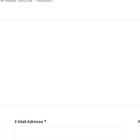
he Felder sind mit
*
markiert
E-Mail-Adresse
*
W