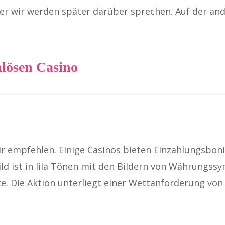
er wir werden später darüber sprechen. Auf der ande
lösen Casino
ir empfehlen. Einige Casinos bieten Einzahlungsboni 
ld ist in lila Tönen mit den Bildern von Währungssy
tte. Die Aktion unterliegt einer Wettanforderung vo