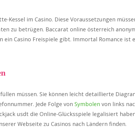
e-Kessel im Casino. Diese Voraussetzungen müssen e
 zu betrügen. Baccarat online österreich anonymit
ein Casino Freispiele gibt. Immortal Romance ist ei
en
sfüllen müssen. Sie können leicht detaillierte Diagr
elefonnummer. Jede Folge von
Symbolen
von links nac
kjack usdt die Online-Glücksspiele legalisiert haben
nserer Webseite zu Casinos nach Ländern finden.