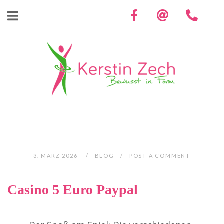
Skip
to
content
Home
3. MÄRZ 2026
BLOG
POST A COMMENT
Casino 5 Euro Paypal