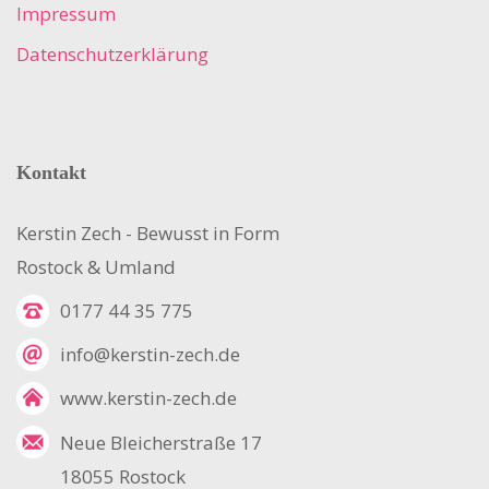
Impressum
Datenschutzerklärung
Kontakt
Kerstin Zech - Bewusst in Form
Rostock & Umland
0177 44 35 775
info@kerstin-zech.de
www.kerstin-zech.de
Neue Bleicherstraße 17
18055 Rostock