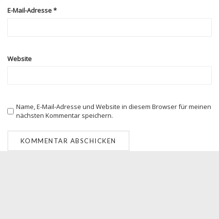
E-Mail-Adresse
*
Website
Name, E-Mail-Adresse und Website in diesem Browser für meinen
nächsten Kommentar speichern.