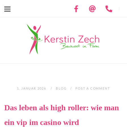
Skip
to
content
Home
1. JANUAR 2026
BLOG
POST A COMMENT
Das leben als high roller: wie man
ein vip im casino wird